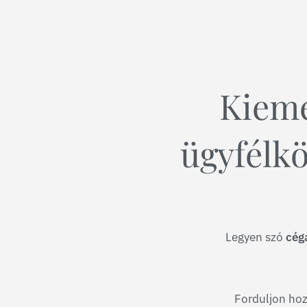
Kieme
ügyfélkö
Legyen szó
céga
Forduljon hoz