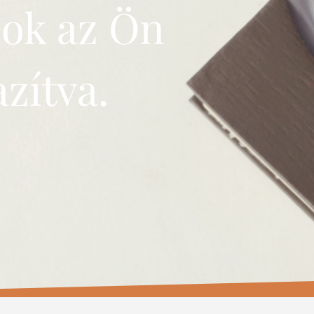
sok az Ön
zítva.