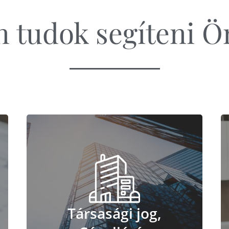
 tudok segíteni 
Társasági jog,
Társasági jog,
Cégeljárás