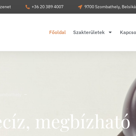
zenet
+36 20 389 4007
9700 Szombathely, Belsikát
Főoldal
Szakterületek
Kapcso
Szombathely
ecíz, megbízható