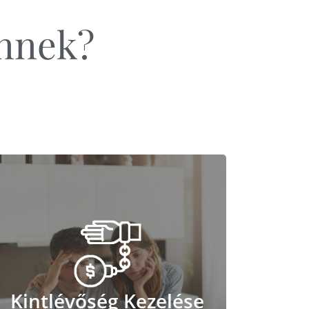
Önnek?
Kintlévőség Kezelése
Kintlévőség Kezelése