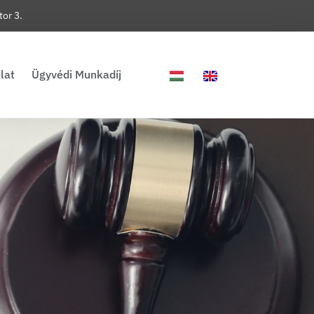
or 3.
lat
Ügyvédi Munkadíj