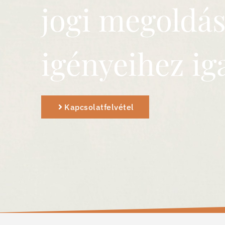
jogi megoldá
igényeihez iga
Kapcsolatfelvétel