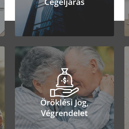
Cégeljárás
Tovább
Öröklési Jog,
Öröklési Jog,
Végrendelet
Végrendelet
Tovább