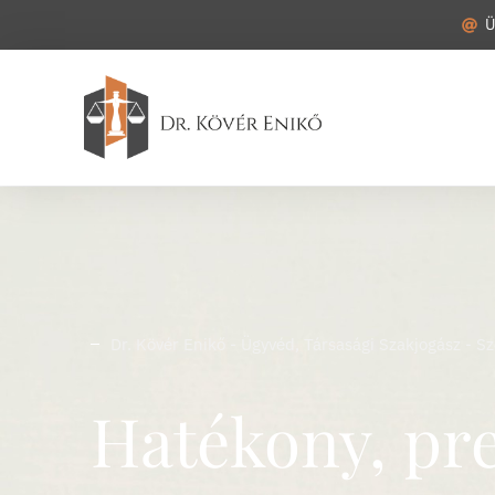
Ü
Dr. Kövér Enikő - Ügyvéd, Társasági Szakjogász - 
Hatékony, pr