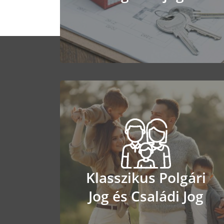
Tovább
Klasszikus Polgári
Klasszikus Polgári
Jog és Családi Jog
Jog és Családi Jog
Tovább