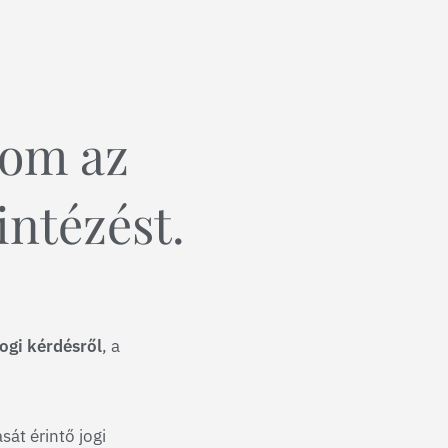
tom az
intézést.
ogi kérdésről
, a
át érintő jogi